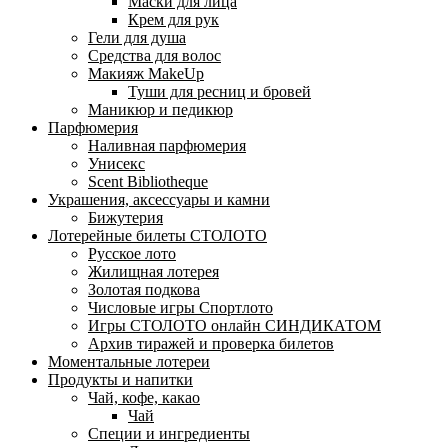
Маски для лица
Крем для рук
Гели для душа
Средства для волос
Макияж MakeUp
Туши для ресниц и бровей
Маникюр и педикюр
Парфюмерия
Наливная парфюмерия
Унисекс
Scent Bibliotheque
Украшения, аксессуары и камни
Бижутерия
Лотерейные билеты СТОЛОТО
Русское лото
Жилищная лотерея
Золотая подкова
Числовые игры Спортлото
Игры СТОЛОТО онлайн СИНДИКАТОМ
Архив тиражей и проверка билетов
Моментальные лотереи
Продукты и напитки
Чай, кофе, какао
Чай
Специи и ингредиенты