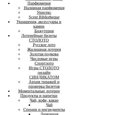
Парфюмерия
Наливная парфюмерия
Унисекс
Scent Bibliotheque
Украшения, аксессуары и
камни
Бижутерия
Лотерейные билеты
СТОЛОТО
Русское лото
Жилищная лотерея
Золотая подкова
Числовые игры
Спортлото
Игры СТОЛОТО
онлайн
СИНДИКАТОМ
Архив тиражей и
проверка билетов
Моментальные лотереи
Продукты и напитки
Чай, кофе, какао
Чай
Специи и ингредиенты
Лимонная