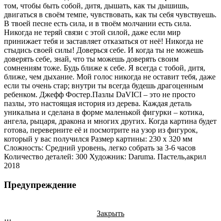
том, чтобы быть собой, дитя, дышать, как ты дышишь,
двигаться в своём темпе, чувствовать, как ты себя чувствуешь.
В твоей песне есть сила, и в твоём молчании есть сила.
Никогда не теряй связи с этой силой, даже если мир
принижает тебя и заставляет отказаться от неё! Никогда не
стыдись своей силы! Доверься себе. И когда ты не можешь
доверять себе, знай, что ты можешь доверять своим
сомнениям тоже. Будь ближе к себе. Я всегда с тобой, дитя,
ближе, чем дыхание. Мой голос никогда не оставит тебя, даже
если ты очень стар; внутри ты всегда будешь драгоценным
ребенком. Джефф Фостер.Пазлы DaVICI – это не просто
пазлы, это настоящая история из дерева. Каждая деталь
уникальна и сделана в форме маленькой фигурки – котика,
ангела, рыцаря, дракона и многих других. Когда картина будет
готова, переверните её и посмотрите на узор из фигурок,
который у вас получился Размер картины: 230 x 320 мм
Cложность: Средний уровень, легко собрать за 3-6 часов
Количество деталей: 300 Художник: Daruma. Пастель,акрил
2018
Предупреждение
Закрыть