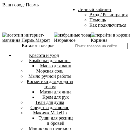
Ваш город:
Пермь
Личный кабинет
Вход / Регистрация
Помощь
Как подключиться
Избранное
Корзина
Каталог товаров
Красота и уход
Бомбочки для ванны
Масло для ванн
Морская соль
Мыло ручной работы
Косметика для ухода за
телом
Маски для лица
Крем для рук
Гели для душа
Средства для волос
Макияж MakeUp
Туши для ресниц
и бровей
Маникюр и педикюр