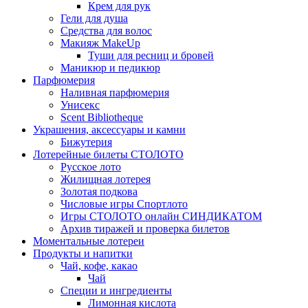
Крем для рук
Гели для душа
Средства для волос
Макияж MakeUp
Туши для ресниц и бровей
Маникюр и педикюр
Парфюмерия
Наливная парфюмерия
Унисекс
Scent Bibliotheque
Украшения, аксессуары и камни
Бижутерия
Лотерейные билеты СТОЛОТО
Русское лото
Жилищная лотерея
Золотая подкова
Числовые игры Спортлото
Игры СТОЛОТО онлайн СИНДИКАТОМ
Архив тиражей и проверка билетов
Моментальные лотереи
Продукты и напитки
Чай, кофе, какао
Чай
Специи и ингредиенты
Лимонная кислота