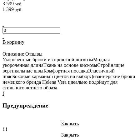
3 599
руб
1 399
руб
В корзину
Описание
Отзывы
Укороченные брюки из приятной вискозыМодная
укороченная длинаТкань на основе вискозыСтройнящие
вертикальные швыКомфортная посадкаЭластичный
поясБоковые карманы5 цветов на выборДизайнерские брюки
немецкого бренда Helena Vera идеально подойдут для
стильного летнего образа.
!
Предупреждение
Закрыть
!!!
Закрыть