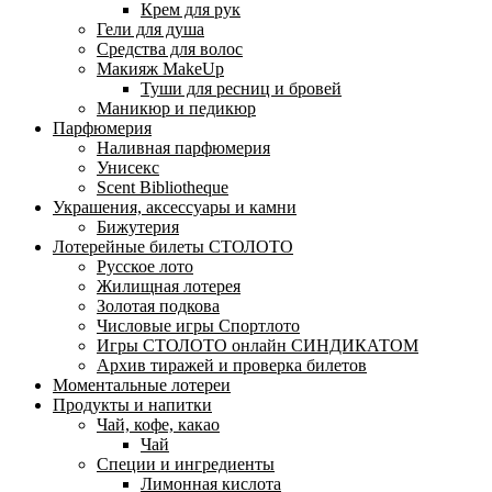
Крем для рук
Гели для душа
Средства для волос
Макияж MakeUp
Туши для ресниц и бровей
Маникюр и педикюр
Парфюмерия
Наливная парфюмерия
Унисекс
Scent Bibliotheque
Украшения, аксессуары и камни
Бижутерия
Лотерейные билеты СТОЛОТО
Русское лото
Жилищная лотерея
Золотая подкова
Числовые игры Спортлото
Игры СТОЛОТО онлайн СИНДИКАТОМ
Архив тиражей и проверка билетов
Моментальные лотереи
Продукты и напитки
Чай, кофе, какао
Чай
Специи и ингредиенты
Лимонная кислота