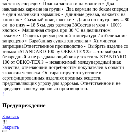
застежку спереди • Планка застежки на молнию • Два
накладных кармана на груди • Два кармана по бокам спереди
+ один маленький кармашек • Длинные рукава, манжеты на
кнопках • Съемный пояс, шлевки • Длина по внутр. шву -- 80
см, по низу -- 18,5 см, для размера 38Состав и уход • 100%
хлопок • Машинная стирка при 30 °С на деликатном
режиме • Гладить при умеренной температуре / отбеливание
запрещено • Барабанная сушка запрещена • Химчистка
запрещенаОтветственное производство • Выбрать изделие со
знаком «STANDARD 100 by OEKO-TEX®» -- это выбрать
безвредный и не раздражающий кожу текстиль. STANDARD
100 от OEKO-TEX® -- независимый международный знак
качества, отвечающий потребностям покупателей в области
экологии человека. Он гарантирует отсутствие в
сертифицированных изделиях вредных веществ,
представляющих угрозу для здоровья. Ответственное и не
вредящее вашему здоровью производство.
!
Предупреждение
Закрыть
!!!
Закрыть