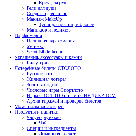
Крем для рук
Гели для душа
Средства для волос
Макияж MakeUp
Туши для ресниц и бровей
Маникюр и педикюр
Парфюмерия
Наливная парфюмерия
Унисекс
Scent Bibliotheque
Украшения, аксессуары и камни
Бижутерия
Лотерейные билеты СТОЛОТО
Русское лото
Жилищная лотерея
Золотая подкова
Числовые игры Спортлото
Игры СТОЛОТО онлайн СИНДИКАТОМ
Архив тиражей и проверка билетов
Моментальные лотереи
Продукты и напитки
Чай, кофе, какао
Чай
Специи и ингредиенты
Лимонная кислота