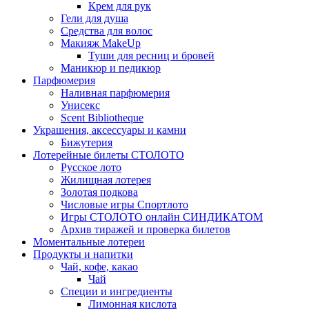
Крем для рук
Гели для душа
Средства для волос
Макияж MakeUp
Туши для ресниц и бровей
Маникюр и педикюр
Парфюмерия
Наливная парфюмерия
Унисекс
Scent Bibliotheque
Украшения, аксессуары и камни
Бижутерия
Лотерейные билеты СТОЛОТО
Русское лото
Жилищная лотерея
Золотая подкова
Числовые игры Спортлото
Игры СТОЛОТО онлайн СИНДИКАТОМ
Архив тиражей и проверка билетов
Моментальные лотереи
Продукты и напитки
Чай, кофе, какао
Чай
Специи и ингредиенты
Лимонная кислота