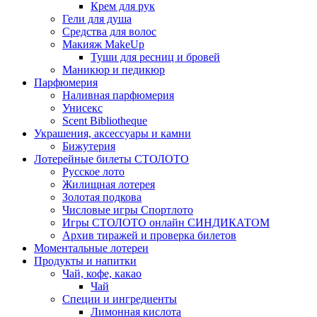
Крем для рук
Гели для душа
Средства для волос
Макияж MakeUp
Туши для ресниц и бровей
Маникюр и педикюр
Парфюмерия
Наливная парфюмерия
Унисекс
Scent Bibliotheque
Украшения, аксессуары и камни
Бижутерия
Лотерейные билеты СТОЛОТО
Русское лото
Жилищная лотерея
Золотая подкова
Числовые игры Спортлото
Игры СТОЛОТО онлайн СИНДИКАТОМ
Архив тиражей и проверка билетов
Моментальные лотереи
Продукты и напитки
Чай, кофе, какао
Чай
Специи и ингредиенты
Лимонная кислота