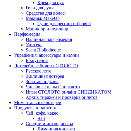
Крем для рук
Гели для душа
Средства для волос
Макияж MakeUp
Туши для ресниц и бровей
Маникюр и педикюр
Парфюмерия
Наливная парфюмерия
Унисекс
Scent Bibliotheque
Украшения, аксессуары и камни
Бижутерия
Лотерейные билеты СТОЛОТО
Русское лото
Жилищная лотерея
Золотая подкова
Числовые игры Спортлото
Игры СТОЛОТО онлайн СИНДИКАТОМ
Архив тиражей и проверка билетов
Моментальные лотереи
Продукты и напитки
Чай, кофе, какао
Чай
Специи и ингредиенты
Лимонная кислота