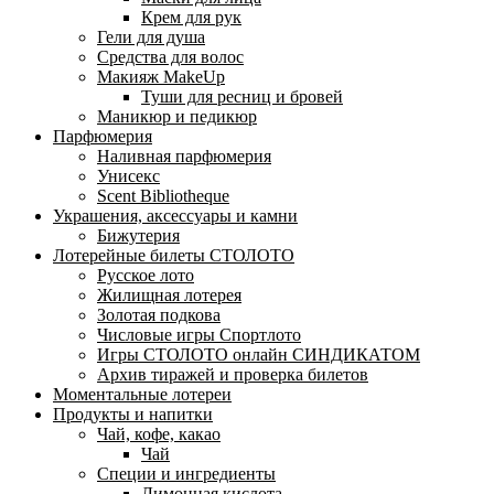
Крем для рук
Гели для душа
Средства для волос
Макияж MakeUp
Туши для ресниц и бровей
Маникюр и педикюр
Парфюмерия
Наливная парфюмерия
Унисекс
Scent Bibliotheque
Украшения, аксессуары и камни
Бижутерия
Лотерейные билеты СТОЛОТО
Русское лото
Жилищная лотерея
Золотая подкова
Числовые игры Спортлото
Игры СТОЛОТО онлайн СИНДИКАТОМ
Архив тиражей и проверка билетов
Моментальные лотереи
Продукты и напитки
Чай, кофе, какао
Чай
Специи и ингредиенты
Лимонная кислота