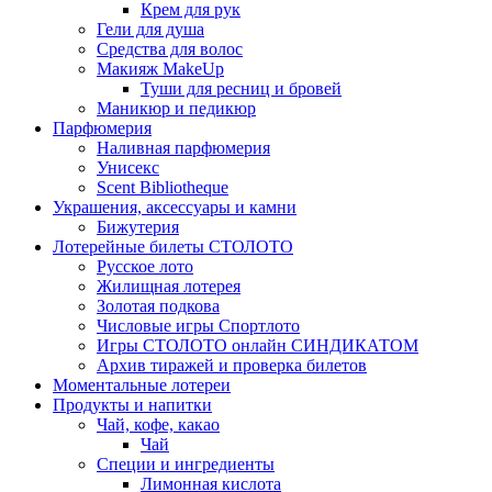
Крем для рук
Гели для душа
Средства для волос
Макияж MakeUp
Туши для ресниц и бровей
Маникюр и педикюр
Парфюмерия
Наливная парфюмерия
Унисекс
Scent Bibliotheque
Украшения, аксессуары и камни
Бижутерия
Лотерейные билеты СТОЛОТО
Русское лото
Жилищная лотерея
Золотая подкова
Числовые игры Спортлото
Игры СТОЛОТО онлайн СИНДИКАТОМ
Архив тиражей и проверка билетов
Моментальные лотереи
Продукты и напитки
Чай, кофе, какао
Чай
Специи и ингредиенты
Лимонная кислота