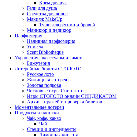
Крем для рук
Гели для душа
Средства для волос
Макияж MakeUp
Туши для ресниц и бровей
Маникюр и педикюр
Парфюмерия
Наливная парфюмерия
Унисекс
Scent Bibliotheque
Украшения, аксессуары и камни
Бижутерия
Лотерейные билеты СТОЛОТО
Русское лото
Жилищная лотерея
Золотая подкова
Числовые игры Спортлото
Игры СТОЛОТО онлайн СИНДИКАТОМ
Архив тиражей и проверка билетов
Моментальные лотереи
Продукты и напитки
Чай, кофе, какао
Чай
Специи и ингредиенты
Лимонная кислота