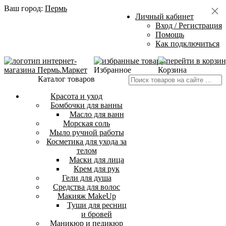
Ваш город:
Пермь
Личный кабинет
Вход / Регистрация
Помощь
Как подключиться
Избранное
Корзина
Каталог товаров
Красота и уход
Бомбочки для ванны
Масло для ванн
Морская соль
Мыло ручной работы
Косметика для ухода за
телом
Маски для лица
Крем для рук
Гели для душа
Средства для волос
Макияж MakeUp
Туши для ресниц
и бровей
Маникюр и педикюр