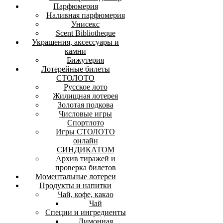
Парфюмерия
Наливная парфюмерия
Унисекс
Scent Bibliotheque
Украшения, аксессуары и
камни
Бижутерия
Лотерейные билеты
СТОЛОТО
Русское лото
Жилищная лотерея
Золотая подкова
Числовые игры
Спортлото
Игры СТОЛОТО
онлайн
СИНДИКАТОМ
Архив тиражей и
проверка билетов
Моментальные лотереи
Продукты и напитки
Чай, кофе, какао
Чай
Специи и ингредиенты
Лимонная