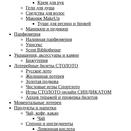
Крем для рук
Гели для душа
Средства для волос
Макияж MakeUp
Туши для ресниц и бровей
Маникюр и педикюр
Парфюмерия
Наливная парфюмерия
Унисекс
Scent Bibliotheque
Украшения, аксессуары и камни
Бижутерия
Лотерейные билеты СТОЛОТО
Русское лото
Жилищная лотерея
Золотая подкова
Числовые игры Спортлото
Игры СТОЛОТО онлайн СИНДИКАТОМ
Архив тиражей и проверка билетов
Моментальные лотереи
Продукты и напитки
Чай, кофе, какао
Чай
Специи и ингредиенты
Лимонная кислота