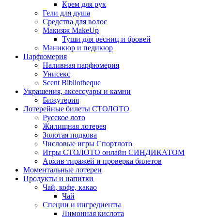
Крем для рук
Гели для душа
Средства для волос
Макияж MakeUp
Туши для ресниц и бровей
Маникюр и педикюр
Парфюмерия
Наливная парфюмерия
Унисекс
Scent Bibliotheque
Украшения, аксессуары и камни
Бижутерия
Лотерейные билеты СТОЛОТО
Русское лото
Жилищная лотерея
Золотая подкова
Числовые игры Спортлото
Игры СТОЛОТО онлайн СИНДИКАТОМ
Архив тиражей и проверка билетов
Моментальные лотереи
Продукты и напитки
Чай, кофе, какао
Чай
Специи и ингредиенты
Лимонная кислота