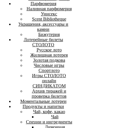
Парфюмерия
Наливная парфюмерия
Унисекс
Scent Bibliotheque
Украшения, аксессуары и
камни
Бижутерия
Лотерейные билеты
СТОЛОТО
Русское лото
Жилищная лотерея
Золотая подкова
Числовые игры
Спортлото
Игры СТОЛОТО
онлайн
СИНДИКАТОМ
Архив тиражей и
проверка билетов
Моментальные лотереи
Продукты и напитки
Чай, кофе, какао
Чай
Специи и ингредиенты
Лимонная