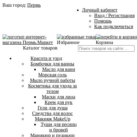
Ваш город:
Пермь
Личный кабинет
Вход / Регистрация
Помощь
Как подключиться
Избранное
Корзина
Каталог товаров
Красота и уход
Бомбочки для ванны
Масло для ванн
Морская соль
Мыло ручной работы
Косметика для ухода за
телом
Маски для лица
Крем для рук
Гели для душа
Средства для волос
Макияж MakeUp
Туши для ресниц
и бровей
Маникюр и педикюр