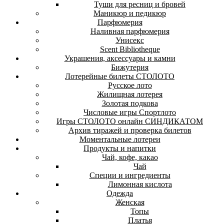
Туши для ресниц и бровей
Маникюр и педикюр
Парфюмерия
Наливная парфюмерия
Унисекс
Scent Bibliotheque
Украшения, аксессуары и камни
Бижутерия
Лотерейные билеты СТОЛОТО
Русское лото
Жилищная лотерея
Золотая подкова
Числовые игры Спортлото
Игры СТОЛОТО онлайн СИНДИКАТОМ
Архив тиражей и проверка билетов
Моментальные лотереи
Продукты и напитки
Чай, кофе, какао
Чай
Специи и ингредиенты
Лимонная кислота
Одежда
Женская
Топы
Платья