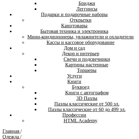
Бриджи
Леггинсы
Подарки и подарочные наборы
Открытки
Канцтовары
Бытовая техника и электроника
Мини-кондиционеры, увлажнители и охладители
Кассы и кассовое оборудование
Дом и сад
Декор и интерьер
Свечи и подсвечники
Картины настенные
Торшеры
Услуги
Книги
Буквоед
Книги с автографом
3D Пазлы
Пазлы классические от 500 эл.
Пазлы классические от 60 до 499 эл.
Профессии
HTML Academy
Главная
/
Одежда
/