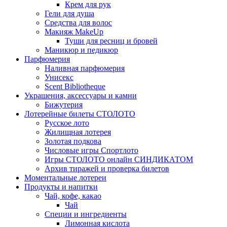
Крем для рук
Гели для душа
Средства для волос
Макияж MakeUp
Туши для ресниц и бровей
Маникюр и педикюр
Парфюмерия
Наливная парфюмерия
Унисекс
Scent Bibliotheque
Украшения, аксессуары и камни
Бижутерия
Лотерейные билеты СТОЛОТО
Русское лото
Жилищная лотерея
Золотая подкова
Числовые игры Спортлото
Игры СТОЛОТО онлайн СИНДИКАТОМ
Архив тиражей и проверка билетов
Моментальные лотереи
Продукты и напитки
Чай, кофе, какао
Чай
Специи и ингредиенты
Лимонная кислота