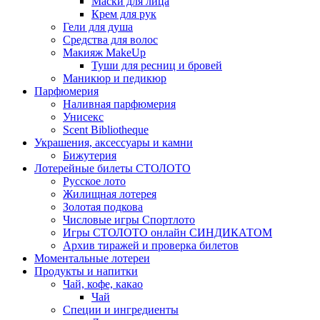
Маски для лица
Крем для рук
Гели для душа
Средства для волос
Макияж MakeUp
Туши для ресниц и бровей
Маникюр и педикюр
Парфюмерия
Наливная парфюмерия
Унисекс
Scent Bibliotheque
Украшения, аксессуары и камни
Бижутерия
Лотерейные билеты СТОЛОТО
Русское лото
Жилищная лотерея
Золотая подкова
Числовые игры Спортлото
Игры СТОЛОТО онлайн СИНДИКАТОМ
Архив тиражей и проверка билетов
Моментальные лотереи
Продукты и напитки
Чай, кофе, какао
Чай
Специи и ингредиенты