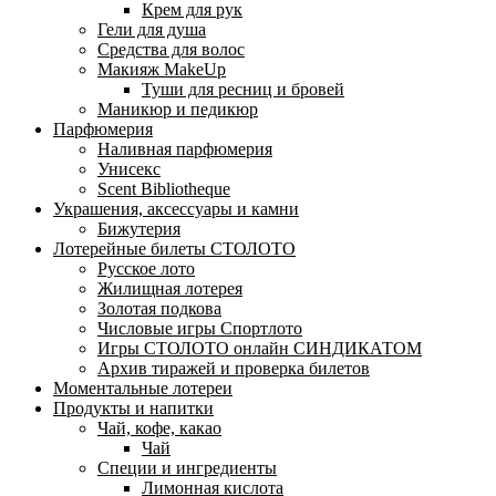
Крем для рук
Гели для душа
Средства для волос
Макияж MakeUp
Туши для ресниц и бровей
Маникюр и педикюр
Парфюмерия
Наливная парфюмерия
Унисекс
Scent Bibliotheque
Украшения, аксессуары и камни
Бижутерия
Лотерейные билеты СТОЛОТО
Русское лото
Жилищная лотерея
Золотая подкова
Числовые игры Спортлото
Игры СТОЛОТО онлайн СИНДИКАТОМ
Архив тиражей и проверка билетов
Моментальные лотереи
Продукты и напитки
Чай, кофе, какао
Чай
Специи и ингредиенты
Лимонная кислота