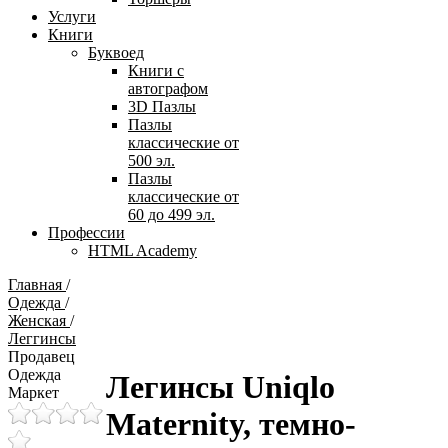
Услуги
Книги
Буквоед
Книги с
автографом
3D Пазлы
Пазлы
классические от
500 эл.
Пазлы
классические от
60 до 499 эл.
Профессии
HTML Academy
Главная
/
Одежда
/
Женская
/
Леггинсы
Продавец
Одежда
Легинсы Uniqlo
Маркет
Maternity, темно-