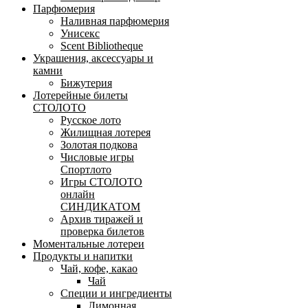
Парфюмерия
Наливная парфюмерия
Унисекс
Scent Bibliotheque
Украшения, аксессуары и
камни
Бижутерия
Лотерейные билеты
СТОЛОТО
Русское лото
Жилищная лотерея
Золотая подкова
Числовые игры
Спортлото
Игры СТОЛОТО
онлайн
СИНДИКАТОМ
Архив тиражей и
проверка билетов
Моментальные лотереи
Продукты и напитки
Чай, кофе, какао
Чай
Специи и ингредиенты
Лимонная