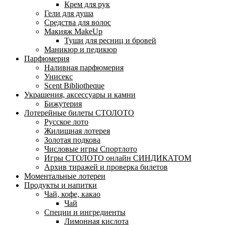
Крем для рук
Гели для душа
Средства для волос
Макияж MakeUp
Туши для ресниц и бровей
Маникюр и педикюр
Парфюмерия
Наливная парфюмерия
Унисекс
Scent Bibliotheque
Украшения, аксессуары и камни
Бижутерия
Лотерейные билеты СТОЛОТО
Русское лото
Жилищная лотерея
Золотая подкова
Числовые игры Спортлото
Игры СТОЛОТО онлайн СИНДИКАТОМ
Архив тиражей и проверка билетов
Моментальные лотереи
Продукты и напитки
Чай, кофе, какао
Чай
Специи и ингредиенты
Лимонная кислота