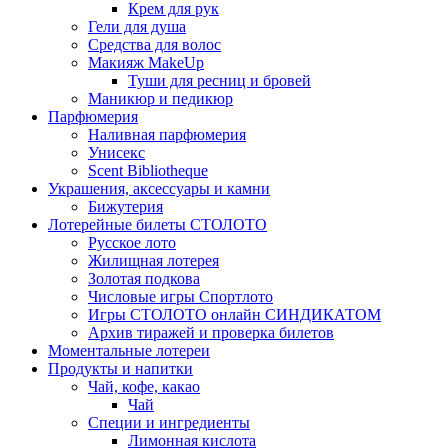
Крем для рук
Гели для душа
Средства для волос
Макияж MakeUp
Туши для ресниц и бровей
Маникюр и педикюр
Парфюмерия
Наливная парфюмерия
Унисекс
Scent Bibliotheque
Украшения, аксессуары и камни
Бижутерия
Лотерейные билеты СТОЛОТО
Русское лото
Жилищная лотерея
Золотая подкова
Числовые игры Спортлото
Игры СТОЛОТО онлайн СИНДИКАТОМ
Архив тиражей и проверка билетов
Моментальные лотереи
Продукты и напитки
Чай, кофе, какао
Чай
Специи и ингредиенты
Лимонная кислота