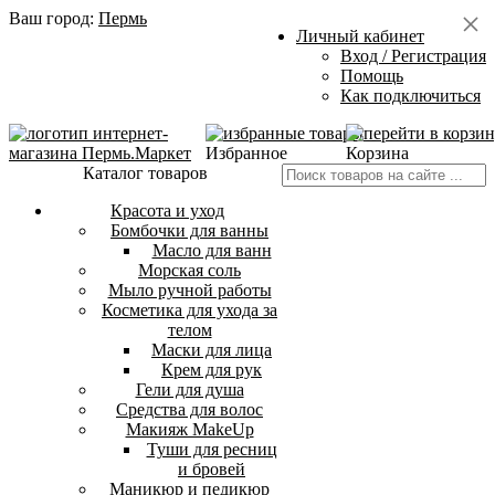
Ваш город:
Пермь
Личный кабинет
Вход / Регистрация
Помощь
Как подключиться
Избранное
Корзина
Каталог товаров
Красота и уход
Бомбочки для ванны
Масло для ванн
Морская соль
Мыло ручной работы
Косметика для ухода за
телом
Маски для лица
Крем для рук
Гели для душа
Средства для волос
Макияж MakeUp
Туши для ресниц
и бровей
Маникюр и педикюр