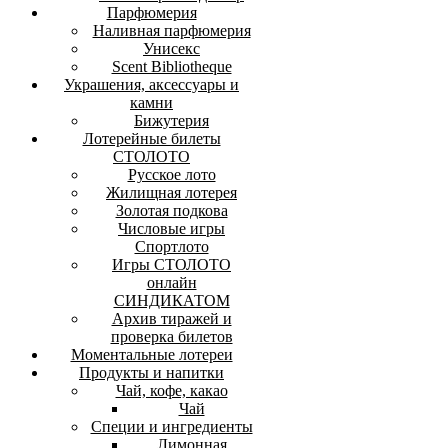
Парфюмерия
Наливная парфюмерия
Унисекс
Scent Bibliotheque
Украшения, аксессуары и
камни
Бижутерия
Лотерейные билеты
СТОЛОТО
Русское лото
Жилищная лотерея
Золотая подкова
Числовые игры
Спортлото
Игры СТОЛОТО
онлайн
СИНДИКАТОМ
Архив тиражей и
проверка билетов
Моментальные лотереи
Продукты и напитки
Чай, кофе, какао
Чай
Специи и ингредиенты
Лимонная