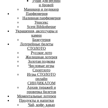
Туши для ресниц
и бровей
Маникюр и педикюр
Парфюмерия
Наливная парфюмерия
Унисекс
Scent Bibliotheque
Украшения, аксессуары и
камни
Бижутерия
Лотерейные билеты
СТОЛОТО
Русское лото
Жилищная лотерея
Золотая подкова
Числовые игры
Спортлото
Игры СТОЛОТО
онлайн
СИНДИКАТОМ
Архив тиражей и
проверка билетов
Моментальные лотереи
Продукты и напитки
Чай, кофе, какао