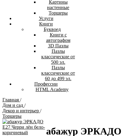
Картины
настенные
Торшеры
Услуги
Книги
Буквоед
Книги с
автографом
3D Пазлы
Пазлы
классические от
500 эл.
Пазлы
классические от
60 до 499 эл.
Профессии
HTML Academy
Главная
/
Дом и сад
/
Декор и интерьер
/
Торшеры
абажур ЭРКАДО