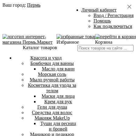
Ваш город:
Пермь
Личный кабинет
Вход / Регистрация
Помощь
Как подключиться
Избранное
Корзина
Каталог товаров
Красота и уход
Бомбочки для ванны
Масло для ванн
Морская соль
Мыло ручной работы
Косметика для ухода за
телом
Маски для лица
Крем для рук
Гели для душа
Средства для волос
Макияж MakeUp
Туши для ресниц
и бровей
Маникюр и педикюр