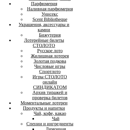
Парфюмерия
Наливная парфюмерия
Унисекс
Scent Bibliotheque
Украшения, аксессуары и
камни
Бижутерия
Лотерейные билеты
СТОЛОТО
Русское лото
Жилищная лотерея
Золотая подкова
Числовые игры
Спортлото
Игры СТОЛОТО
онлайн
СИНДИКАТОМ
Архив тиражей и
проверка билетов
Моментальные лотереи
Продукты и напитки
Чай, кофе, какао
Чай
Специи и ингредиенты
Лимонная