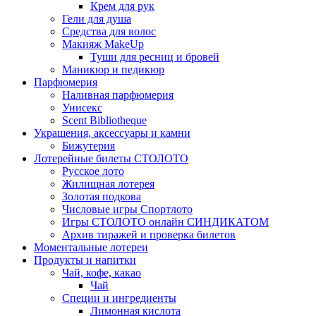
Крем для рук
Гели для душа
Средства для волос
Макияж MakeUp
Туши для ресниц и бровей
Маникюр и педикюр
Парфюмерия
Наливная парфюмерия
Унисекс
Scent Bibliotheque
Украшения, аксессуары и камни
Бижутерия
Лотерейные билеты СТОЛОТО
Русское лото
Жилищная лотерея
Золотая подкова
Числовые игры Спортлото
Игры СТОЛОТО онлайн СИНДИКАТОМ
Архив тиражей и проверка билетов
Моментальные лотереи
Продукты и напитки
Чай, кофе, какао
Чай
Специи и ингредиенты
Лимонная кислота