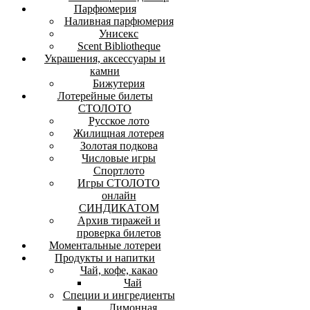
Парфюмерия
Наливная парфюмерия
Унисекс
Scent Bibliotheque
Украшения, аксессуары и
камни
Бижутерия
Лотерейные билеты
СТОЛОТО
Русское лото
Жилищная лотерея
Золотая подкова
Числовые игры
Спортлото
Игры СТОЛОТО
онлайн
СИНДИКАТОМ
Архив тиражей и
проверка билетов
Моментальные лотереи
Продукты и напитки
Чай, кофе, какао
Чай
Специи и ингредиенты
Лимонная