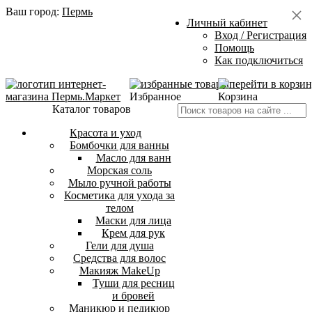
Ваш город:
Пермь
Личный кабинет
Вход / Регистрация
Помощь
Как подключиться
Избранное
Корзина
Каталог товаров
Красота и уход
Бомбочки для ванны
Масло для ванн
Морская соль
Мыло ручной работы
Косметика для ухода за
телом
Маски для лица
Крем для рук
Гели для душа
Средства для волос
Макияж MakeUp
Туши для ресниц
и бровей
Маникюр и педикюр