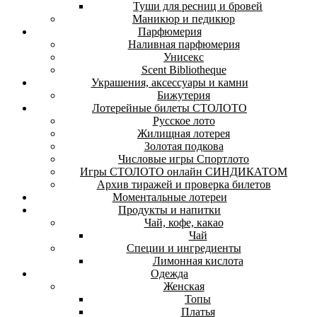
Туши для ресниц и бровей
Маникюр и педикюр
Парфюмерия
Наливная парфюмерия
Унисекс
Scent Bibliotheque
Украшения, аксессуары и камни
Бижутерия
Лотерейные билеты СТОЛОТО
Русское лото
Жилищная лотерея
Золотая подкова
Числовые игры Спортлото
Игры СТОЛОТО онлайн СИНДИКАТОМ
Архив тиражей и проверка билетов
Моментальные лотереи
Продукты и напитки
Чай, кофе, какао
Чай
Специи и ингредиенты
Лимонная кислота
Одежда
Женская
Топы
Платья