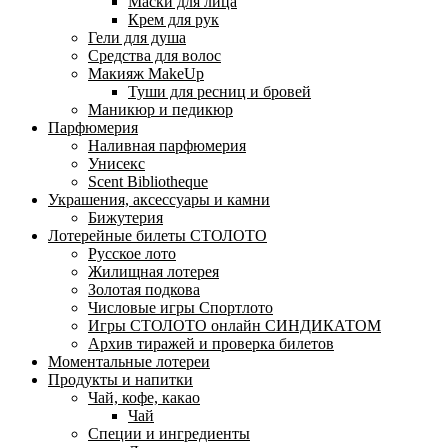
Маски для лица
Крем для рук
Гели для душа
Средства для волос
Макияж MakeUp
Туши для ресниц и бровей
Маникюр и педикюр
Парфюмерия
Наливная парфюмерия
Унисекс
Scent Bibliotheque
Украшения, аксессуары и камни
Бижутерия
Лотерейные билеты СТОЛОТО
Русское лото
Жилищная лотерея
Золотая подкова
Числовые игры Спортлото
Игры СТОЛОТО онлайн СИНДИКАТОМ
Архив тиражей и проверка билетов
Моментальные лотереи
Продукты и напитки
Чай, кофе, какао
Чай
Специи и ингредиенты