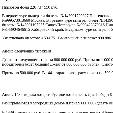
Призовой фонд 226 737 550 руб.
В первом туре выиграли билеты: №143901720327 Пензенская о
№999573013660 Москва. В третьем туре выиграл билет №1439
билеты: №143901197235 Санкт-Петербург, №999423879316 Ниж
№143904646615 Хабаровский край. В седьмом туре выиграли 
Участвовало билетов: 4 534 751 Выигрышей в тираже: 890 886
Анонс
следующих тиражей!
Джекпот следующего тиража 800 000 000 руб. Призы по 1 000 00
победителей будет больше! Джекпот 800 000 000 рублей. Смотри
Призы по 500 000 руб. В 1441 тираже разыграем призы по 500 0
Анонс
1439 тиража лотереи Русское лото в честь Дня Победы 9 
Разыгрываются 9 загородных домов и приз 9 000 000 (девять ми
В 1439 тираже Русского лото останется, предварительно, 4 боч