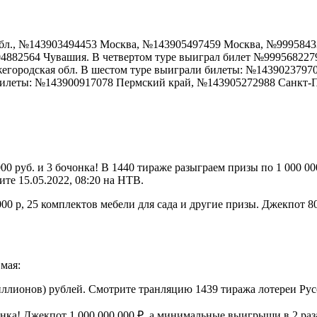
бл., №143903494453 Москва, №143905497459 Москва, №99958433
04882564 Чувашия. В четвертом туре выиграл билет №99956822
егородская обл. В шестом туре выиграли билеты: №1439023797
билеты: №143900917078 Пермский край, №143905272988 Санкт-
0 руб. и 3 бочонка! В 1440 тираже разыграем призы по 1 000 000
те 15.05.2022, 08:20 на НТВ.
00 р, 25 комплектов мебели для сада и другие призы. Джекпот 80
мая:
ллионов) рублей. Смотрите транляцию 1439 тиража лотереи Русск
онка! Джекпот 1 000 000 000 ₽, а минимальные выигрыши в 2 раз