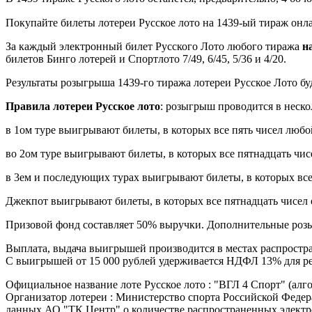
Покупайте билеты лотереи Русское лото на 1439-ый тираж онл
За каждый электронный билет Русского Лото любого тиража
н
билетов Бинго лотерей и Спортлото 7/49, 6/45, 5/36 и 4/20.
Результаты розыгрыша 1439-го тиража лотереи Русское Лото б
Правила лотереи Русское лото
: розыгрыш проводится в неско
в 1ом туре выигрывают билеты, в которых все пять чисел люб
во 2ом туре выигрывают билеты, в которых все пятнадцать чис
в 3ем и последующих турах выигрывают билеты, в которых все
Джекпот выигрывают билеты, в которых все пятнадцать чисел 
Призовой фонд составляет 50% выручки. Дополнительные розы
Выплата, выдача выигрышей производится в местах распростра
С выигрышей от 15 000 рублей удерживается НДФЛ 13% для ре
Официальное название лоте Русское лото : "ВГЛ 4 Спорт" (алг
Организатор лотереи : Министерство спорта Российской Федерац
данных АО "ТК Центр" о количестве распространенных электро