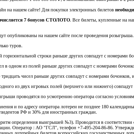
айн на нашем сайте! Для покупки электронных билетов
необходи
ачисляется 7 бонусов СТОЛОТО
. Все билеты, купленные на н
удут опубликованы на нашем сайте после проведения розыгрыша.
лько туров.
ой горизонтальной строки раньше других совпадут с номерами бо
ел в одном из полей раньше других совпадут с номерами бочонк
 тридцать чисел раньше других совпадут с номерами бочонков, 
одного из двух игровых полей (верхнего или нижнего) совпадут
грыши проводятся по усмотрению оператора согласно условиям
нения и по адресу оператора лотереи не позднее 180 календарн
зидентов РФ и 30% для иностранных граждан.
оритм определения выигрышей №3). Проводится в соответствии с
ии. Оператор : АО "ГСЛ", телефон +7-495-204-86-86. Утверждени
нных лотерейных билетов всероссийских государственных лотер