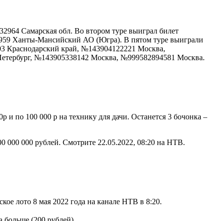
2964 Самарская обл. Во втором туре выиграл билет
7959 Ханты-Мансийский АО (Югра). В пятом туре выиграли
03 Краснодарский край, №143904122221 Москва,
Петербург, №143905338142 Москва, №999582894581 Москва.
р и по 100 000 р на технику для дачи. Останется 3 бочонка –
0 000 000 рублей. Смотрите 22.05.2022, 08:20 на НТВ.
ое лото 8 мая 2022 года на канале НТВ в 8:20.
а больше (200 рублей).