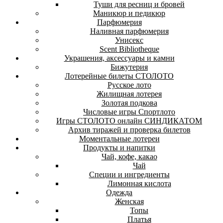
Туши для ресниц и бровей
Маникюр и педикюр
Парфюмерия
Наливная парфюмерия
Унисекс
Scent Bibliotheque
Украшения, аксессуары и камни
Бижутерия
Лотерейные билеты СТОЛОТО
Русское лото
Жилищная лотерея
Золотая подкова
Числовые игры Спортлото
Игры СТОЛОТО онлайн СИНДИКАТОМ
Архив тиражей и проверка билетов
Моментальные лотереи
Продукты и напитки
Чай, кофе, какао
Чай
Специи и ингредиенты
Лимонная кислота
Одежда
Женская
Топы
Платья