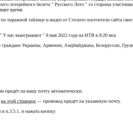
ого лотерейного билета " Русского Лото " со стороны участнико
ящее время.
 по тиражной таблице и видео от Столото посетители сайта смог
 У нас выигрывают " 8 мая 2022 года на НТВ в 8:20 мск
е граждане Украины, Армении, Азербайджана, Белоруссии, Грузи
ом придёт на вашу почту автоматически;
о
на этой странице
— промокод придёт на указанную почту.
 в п.3.5.1. и нажать кнопку