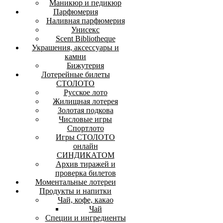
Маникюр и педикюр
Парфюмерия
Наливная парфюмерия
Унисекс
Scent Bibliotheque
Украшения, аксессуары и
камни
Бижутерия
Лотерейные билеты
СТОЛОТО
Русское лото
Жилищная лотерея
Золотая подкова
Числовые игры
Спортлото
Игры СТОЛОТО
онлайн
СИНДИКАТОМ
Архив тиражей и
проверка билетов
Моментальные лотереи
Продукты и напитки
Чай, кофе, какао
Чай
Специи и ингредиенты