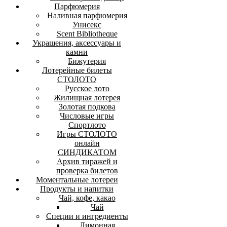
Парфюмерия
Наливная парфюмерия
Унисекс
Scent Bibliotheque
Украшения, аксессуары и
камни
Бижутерия
Лотерейные билеты
СТОЛОТО
Русское лото
Жилищная лотерея
Золотая подкова
Числовые игры
Спортлото
Игры СТОЛОТО
онлайн
СИНДИКАТОМ
Архив тиражей и
проверка билетов
Моментальные лотереи
Продукты и напитки
Чай, кофе, какао
Чай
Специи и ингредиенты
Лимонная