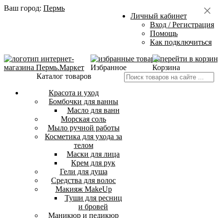
Ваш город:
Пермь
Личный кабинет
Вход / Регистрация
Помощь
Как подключиться
Избранное
Корзина
Каталог товаров
Красота и уход
Бомбочки для ванны
Масло для ванн
Морская соль
Мыло ручной работы
Косметика для ухода за
телом
Маски для лица
Крем для рук
Гели для душа
Средства для волос
Макияж MakeUp
Туши для ресниц
и бровей
Маникюр и педикюр